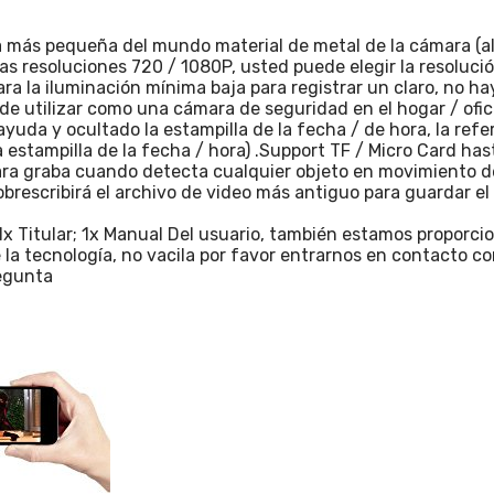
la más pequeña del mundo material de metal de la cámara (al
las resoluciones 720 / 1080P, usted puede elegir la resoluc
ra la iluminación mínima baja para registrar un claro, no hay
ede utilizar como una cámara de seguridad en el hogar / ofic
ayuda y ocultado la estampilla de la fecha / de hora, la re
 estampilla de la fecha / hora) .Support TF / Micro Card ha
ara graba cuando detecta cualquier objeto en movimiento de
obrescribirá el archivo de video más antiguo para guardar e
 1x Titular; 1x Manual Del usuario, también estamos proporci
la tecnología, no vacila por favor entrarnos en contacto co
regunta